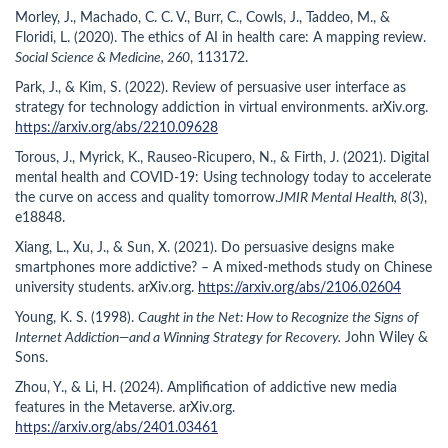
Morley, J., Machado, C. C. V., Burr, C., Cowls, J., Taddeo, M., &
Floridi, L. (2020). The ethics of AI in health care: A mapping review.
Social Science & Medicine, 260
, 113172.
Park, J., & Kim, S. (2022). Review of persuasive user interface as
strategy for technology addiction in virtual environments. arXiv.org.
https://arxiv.org/abs/2210.09628
Torous, J., Myrick, K., Rauseo-Ricupero, N., & Firth, J. (2021). Digital
mental health and COVID-19: Using technology today to accelerate
the curve on access and quality tomorrow.
JMIR Mental Health, 8
(3),
e18848.
Xiang, L., Xu, J., & Sun, X. (2021). Do persuasive designs make
smartphones more addictive? – A mixed-methods study on Chinese
university students. arXiv.org.
https://arxiv.org/abs/2106.02604
Young, K. S. (1998).
Caught in the Net: How to Recognize the Signs of
Internet Addiction—and a Winning Strategy for Recovery.
John Wiley &
Sons.
Zhou, Y., & Li, H. (2024). Amplification of addictive new media
features in the Metaverse. arXiv.org.
https://arxiv.org/abs/2401.03461