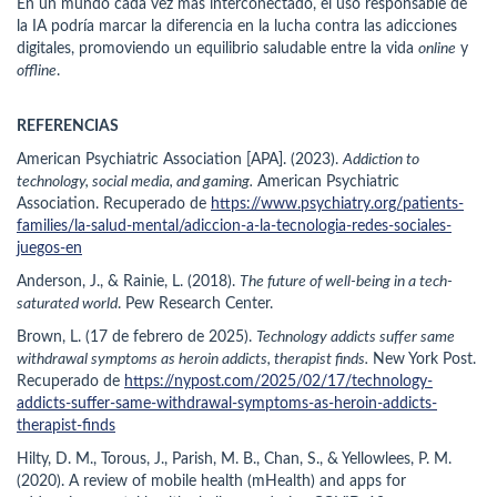
En un mundo cada vez más interconectado, el uso responsable de
la IA podría marcar la diferencia en la lucha contra las adicciones
digitales, promoviendo un equilibrio saludable entre la vida
online
y
offline
.
REFERENCIAS
American Psychiatric Association [APA]. (2023).
Addiction to
technology, social media, and gaming.
American Psychiatric
Association. Recuperado de
https://www.psychiatry.org/patients-
families/la-salud-mental/adiccion-a-la-tecnologia-redes-sociales-
juegos-en
Anderson, J., & Rainie, L. (2018).
The future of well-being in a tech-
saturated world
. Pew Research Center.
Brown, L. (17 de febrero de 2025).
Technology addicts suffer same
withdrawal symptoms as heroin addicts, therapist finds.
New York Post.
Recuperado de
https://nypost.com/2025/02/17/technology-
addicts-suffer-same-withdrawal-symptoms-as-heroin-addicts-
therapist-finds
Hilty, D. M., Torous, J., Parish, M. B., Chan, S., & Yellowlees, P. M.
(2020). A review of mobile health (mHealth) and apps for