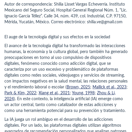
Autor de correspondencia: Shilia Lisset Vargas Echeverría. Instituto
Mexicano del Seguro Social, Hospital General Regional Núm. 1, “Lic.
Ignacio García Téllez”. Calle 34, núm. 439, col. Industrial, C.P. 97150,
Mérida, Yucatán, México. Correo electrónico: shilia.ve@gmail.com
El auge de la tecnología digital y sus efectos en la sociedad
El avance de la tecnología digital ha transformado las interacciones
humanas, la economía y la cultura global, pero también ha generado
preocupaciones en torno al uso compulsivo de dispositivos
digitales, fenómeno conocido como adicción digital, que se
caracteriza por un uso excesivo y problemático de plataformas
digitales como redes sociales, videojuegos y servicios de streaming,
con impactos negativos en la salud mental, las relaciones personales
y el rendimiento laboral o escolar (
Brown, 2025
;
Mallick et al., 2023
;
Park & Kim, 2022
;
Xiang et al., 2021
;
Young, 1998
;
Zhou & Li,
2024
). En este contexto, la inteligencia artificial (IA) emerge como
un actor central, tanto como catalizador de estas adicciones y
como una herramienta potencial para su prevención y tratamiento.
La IA juega un rol ambiguo en el desarrollo de las adicciones
digitales. Por un lado, las plataformas digitales utilizan algoritmos
avanzados de recomendación personalizados que analizan patrones