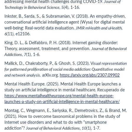
addressing mental health challenges during COVID-19.
Journal of
Technology in Behavioral Science, 5
(4), 1-16.
Inkster, B., Sarda, S., & Subramanian, V. (2018). An empathy-driven,
conversational artificial intelligence agent (Wysa) for digital mental
well-being: Real-world data evaluation.
JMIR mHealth and uHealth,
6
(11), e12106.
King, D. L., & Delfabbro, P. H. (2018). Internet gaming disorder:
Theory, assessment, treatment, and prevention.
Journal of Behavioral
Addictions, 7
(1), 1-6.
Mallick, D., Chakraborty, P., & Ghosh, S. (2023). V
isual representation
for patterned proliferation of social media addiction: Quantitative model
and network analysis.
arXiv.org.
https://arxiv.org/abs/2307.09902
Mental Health Europe. (2025). Mental Health Europe launches a
study on artificial intelligence in mental healthcare. Recuperado de
https://www.mentalhealtheurope.org/mental-health-europe-
launches-a-study-on-artificial-intelligence-in-mental-healthcare/
Montag, C., Wegmann, E., Sariyska, R., Demetrovics, Z., & Brand, M.
(2021). How to overcome taxonomical problems in the study of
Internet use disorders and what to do with “smartphone
addiction”?
Journal of Behavioral Addictions, 10
(1), 1-7.