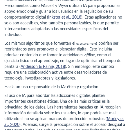
mental basadas en IA, como los
chatbots
terapéuticos.
Herramientas como
Woebot
y
Wysa
utilizan IA para proporcionar
apoyo emocional y guiar a los usuarios en la regulación de su
comportamiento digital (
Inkster et al., 2018
). Estas aplicaciones no
solo son accesibles, sino también personalizables, lo que permite
intervenciones adaptadas a las necesidades específicas del
individuo.
Los mismos algoritmos que fomentan el
engagement
podrían ser
reorientados para promover el bienestar digital. Esto incluiría
priorizar contenido que fomente actividades
offline
, como el
ejercicio físico o el aprendizaje, en lugar de optimizar el tiempo de
pantalla (
Anderson & Rainie, 2018
). Sin embargo, este cambio
requiere una colaboración activa entre desarrolladores de
tecnología, investigadores y legisladores.
Hacia un uso responsable de la IA: ética y regulación
El uso de IA para abordar las adicciones digitales plantea
importantes cuestiones éticas. Una de las más críticas es la
privacidad de los datos. Las herramientas basadas en IA recopilan
información detallada sobre los usuarios, lo que podría ser mal
utilizado si no se aplican marcos de protección robustos (
Morley et
al., 2020
). Además, surge la preocupación sobre el acceso desigual a