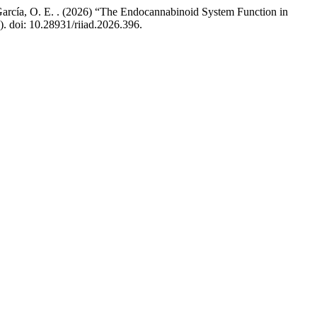
-García, O. E. . (2026) “The Endocannabinoid System Function in
1). doi: 10.28931/riiad.2026.396.