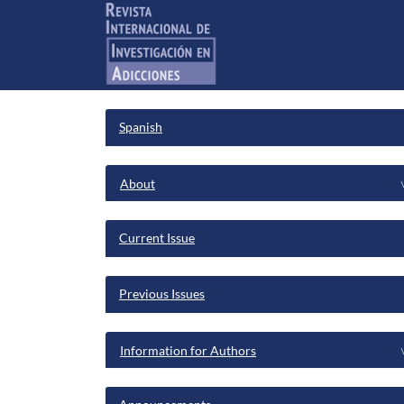
Main
Navigation
Main
Content
Sidebar
Spanish
menu
About
Current Issue
Previous Issues
Information for Authors